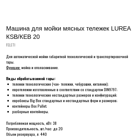
Машина для мойки мясных тележек LUREA
КSВ/КЕВ 20
FELETI
Для автоматической мойки габаритной технологической и транспортировочной
тары.
Функции:
мойка и ополаскивание.
Виды обрабатываемой тары:
тележки технологические (чан- тележки, чебурашки, китаянки);
евротележки изготовленные в соответствии со стандартом DIN9797;
тележки технологические нестандартных размеров и конфигураций;
евробоксы Big Box стандартных и нестандартных форм и размеров;
контейнеры Box Pallet;
разборные контейнеры.
Потребляемая мощность, кВт: 38
Производительность, шт./час: до 20
Объем резервуара, л: 440